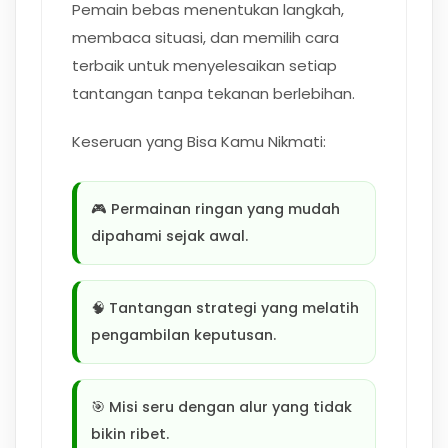
Pemain bebas menentukan langkah,
membaca situasi, dan memilih cara
terbaik untuk menyelesaikan setiap
tantangan tanpa tekanan berlebihan.
Keseruan yang Bisa Kamu Nikmati:
🎮 Permainan ringan yang mudah
dipahami sejak awal.
🧠 Tantangan strategi yang melatih
pengambilan keputusan.
🎯 Misi seru dengan alur yang tidak
bikin ribet.