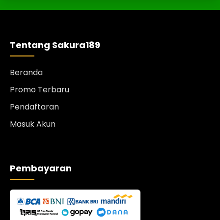
Kamu cukup masuk ke halaman SAKURA189,
ukuran layar.
memilih permainan yang sesuai dengan mood,
lalu mulai menyusun strategi. Navigasinya
dibuat sederhana agar sesi gaming bisa
Tentang Sakura189
langsung dimulai tanpa proses rumit.
Beranda
Promo Terbaru
Pendaftaran
Masuk Akun
Pembayaran